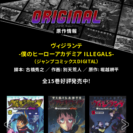
O
R
I
G
原
I
作
N
情
ヴィジランテ
A
報
L
-僕のヒーローアカデミア ILLEGALS-
（ジャンプコミックスDIGITAL）
脚本: 古橋秀之 ／ 作画: 別天荒人 ／ 原作: 堀越耕平
全15巻好評発売中！