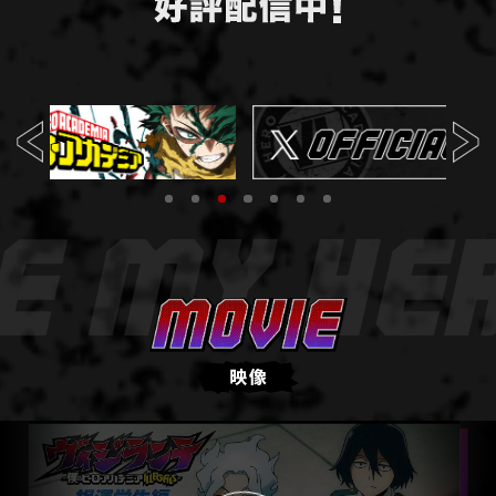
E
C
報
T
O
E
R
R
ス
I
タ
G
I
ッ
N
フ
A
&
L
キ
ャ
ス
ト
S
T
M
グ
A
O
ッ
F
V
F
I
ズ
映
E
G
像
O
音
O
P
P
楽
D
L
L
S
A
A
情
Y
Y