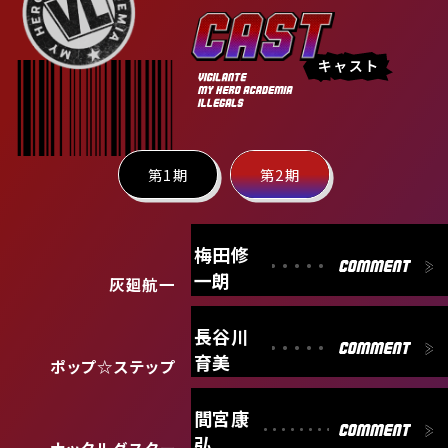
C
A
S
キ
T
ャ
ス
ト
第1期
第2期
梅田修
一朗
灰廻航一
長谷川
育美
ポップ☆ステップ
間宮康
弘
ナックルダスター