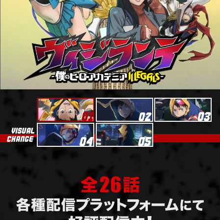
A
イントロダ
N
L
A
クション&
S
I
I
ストーリー
-
N
R
S
T
T
R
O
エ
O
R
ピ
D
Y
ソ
U
ー
C
T
ド
I
E
O
P
1
1
2
キ
N
I
V
&
ャ
S
I
O
3
4
ラ
S
D
ク
U
E
タ
A
S
ー
L
C
C
H
H
原
A
A
作
N
R
G
A
情