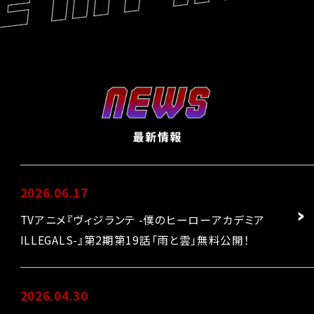
L
I
E
E
W
R
Y
N
E
W
S
最
新
情
報
2026.06.17
TVアニメ『ヴィジランテ -僕のヒーローアカデミア
ILLEGALS-』第2期第19話「雨と雲」無料公開！
2026.04.30