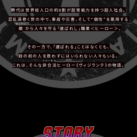
時代は世界総人口の約8割が超常能力を持つ超人社会。
混乱渦巻く世の中で、事故や災害、そして“個性”を悪用する
ヴィラン
敵
から人々を守る「選ばれし」職業＜ヒーロー＞。
その一方で、「選ばれる」ことはなくとも、
目の前の人を救わずにはいられない人々もいる。
イリーガル
これは、そんな
非合法
ヒーロー《ヴィジランテ》の物語。
S
T