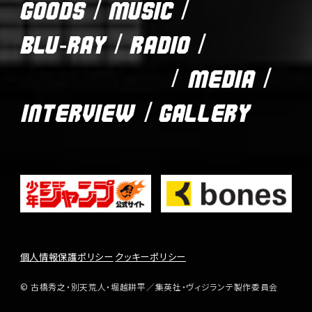
D
C
T
G
M
G
F
E
T
I
O
U
I
F
S
E
O
O
S
N
&
R
B
R
N
D
I
A
C
L
A
&
S
C
L
A
U
D
S
S
V
M
-
I
T
T
O
E
R
O
O
I
D
A
R
I
G
C
I
Y
Y
N
A
E
A
T
L
D
E
L
R
R
E
A
V
R
M
I
Y
A
E
W
個人情報保護ポリシー
クッキーポリシー
S
T
F
L
© 古橋秀之・別天荒人・堀越耕平／集英社・ヴィジランテ製作委員会
H
w
a
I
A
i
c
N