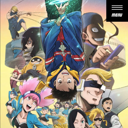
ヴ
ィ
ジ
ラ
ン
テ
-
僕
映
の
像
ヒ
M
ー
O
ロ
最
V
ー
新
I
ア
E
情
カ
報
デ
N
ミ
E
ア
放
W
I
送
S
L
情
L
E
報
G
O