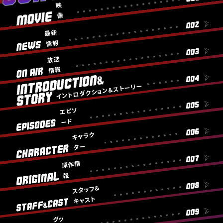
マ
映
N
M
像
T
M
I
E
メ
O
N
最新
N
V
デ
I
T
情報
N
I
V
ィ
S
E
E
O
放送
ア
W
I
情報
情
O
S
C
報
N
E
イントロダクション&ストーリー
I
M
A
D
N
E
S
I
R
イ
T
D
R
T
エピソ
A
ン
R
I
O
M
ード
O
A
タ
R
E
A
D
キャラク
Y
P
ビ
U
I
ター
ュ
C
S
C
ー
T
O
H
原作情
I
I
D
A
報
N
O
E
O
R
ギ
T
N
スタッフ&
S
A
R
ャ
E
&
C
I
キャスト
R
ラ
G
T
S
V
リ
E
T
I
グッ
I