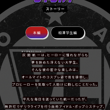
O
R
ス
Y
ト
ー
リ
ー
本編
相澤学生編
はいまわりこういち
灰廻航一
は、ヒーローに憧れながらも
夢を諦めた冴えない大学生。
そんな彼の密かな楽しみは、
オールマイトのコスプレ姿で街を徘徊し、
プロヒーローを気取って人助けに勤しむことだった。
平凡な毎日を送っていた航一だったが、
無許可でゲリラライブを行う自称アイドル・ポップ☆ステップ、