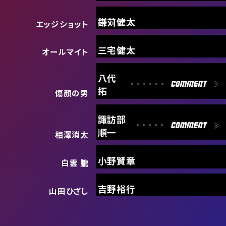
鎌苅健太
エッジショット
三宅健太
オールマイト
八代
拓
傷顔の男
諏訪部
順一
相澤消太
小野賢章
白雲 朧
吉野裕行
山田ひざし