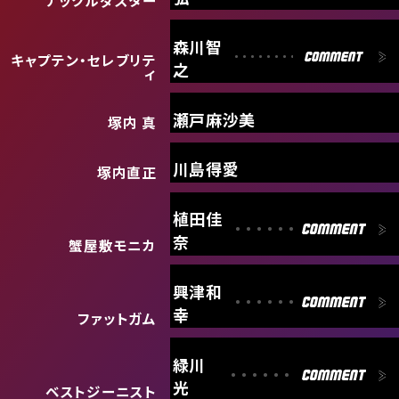
森川智
キャプテン・セレブリテ
之
ィ
瀬戸麻沙美
塚内 真
川島得愛
塚内直正
植田佳
奈
蟹屋敷モニカ
興津和
幸
ファットガム
緑川
光
ベストジーニスト