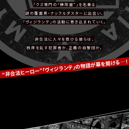
「クズ専門の“掃除屋”」を名乗る
謎の覆面男・ナックルダスターに出会い、
「ヴィジランテ」の活動に巻き込まれていく。
非合法に人々を救ける彼らは、
秩序を乱す犯罪者か、正義の自警団か。
“非合法ヒーロー”「ヴィジランテ」の物語が幕を開ける―！