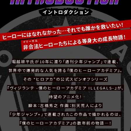
T
R
イ
O
ン
D
ト
ヒーローにはなれなかった…それでも誰かを救いたい！
U
ロ
C
ダ
ヒーローたちによる等身大の成長物語！
T
ク
I
イリーガル
シ
非合法
O
ョ
N
ン
堀越耕平氏が10年に渡り「週刊少年ジャンプ」で連載、
世界中で爆発的な人気を誇る『僕のヒーローアカデミア』。
その “ヒロアカ”の公式スピンオフシリーズ
『ヴィジランテ -僕のヒーローアカデミア ILLEGALS-』が、
待望のアニメ化！
脚本：古橋秀之 作画：別天荒人により
「少年ジャンプ+」で連載された
この作品で描かれるのは、
『僕のヒーローアカデミア』の数年前の物語―！