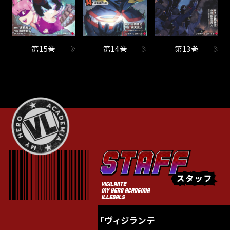
第15巻
第14巻
第13巻
S
T
A
ス
F
タ
F
ッ
フ
「ヴィジランテ