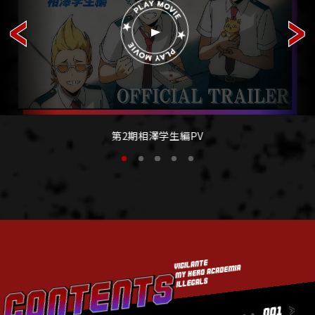
報
M
M
M
O
O
U
V
V
ブ
S
I
I
ル
I
E
E
C
ー
レ
イ
B
L
ヴィジラジ
第2期相澤学生編PV
U
オ -
-
R
ILLEGALS
A
WAVE-
Y
R
A
ミ
D
ニ
I
O
ボ
イ
ス
ド
C
ラ
O