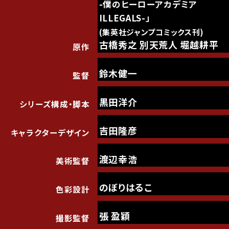
-僕のヒーローアカデミア
ILLEGALS-」
(集英社ジャンプコミックス刊)
古橋秀之 別天荒人 堀越耕平
原作
鈴木健一
監督
黒田洋介
シリーズ構成・脚本
吉田隆彦
キャラクターデザイン
渡辺幸浩
美術監督
のぼりはるこ
色彩設計
張 盈穎
撮影監督