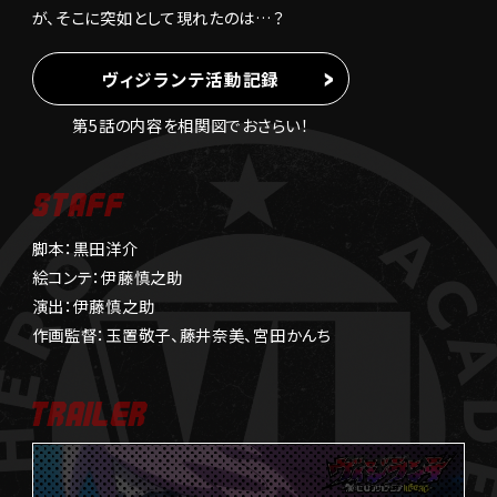
が、そこに突如として現れたのは…？
C
報
T
O
E
R
R
ヴィジランテ活動記録
ス
I
タ
G
第5話の内容を相関図でおさらい！
I
ッ
N
フ
A
&
L
キ
S
ャ
T
ス
脚本：黒田洋介
A
ト
絵コンテ：伊藤慎之助
S
F
演出：伊藤慎之助
T
F
グ
A
作画監督：玉置敬子、藤井奈美、宮田かんち
ッ
F
F
ズ
G
O
T
音
O
R
楽
D
P
A
S
情
L