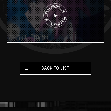
報
I
A
M
L
U
Y
ブ
E
S
M
ル
I
R
C
O
ー
レ
V
イ
I
B
E
L
ヴィジラジ
U
オ -
-
R
ILLEGALS
A
WAVE-
Y
R
BACK TO LIST
A
ミ
D
ニ
I
O
ボ
イ
ス
ド
ラ