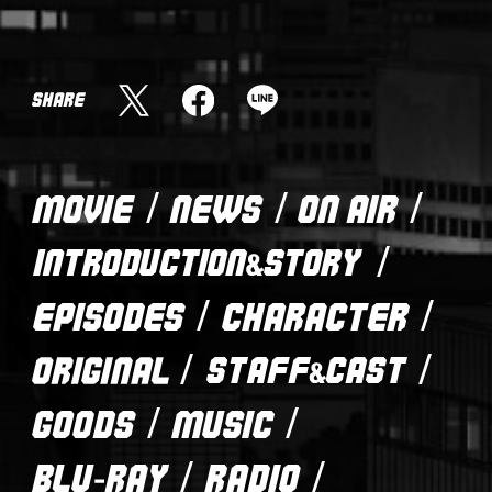
マ
M
I
メ
N
デ
I
S
V
ィ
T
F
L
H
O
ア
w
a
I
A
I
i
c
N
情
R
C
t
e
E
報
E
E
t
b
s
M
D
M
N
O
e
o
h
E
R
O
E
N
r
o
a
イ
D
A
V
W
A
s
k
r
ン
I
I
M
I
S
I
h
s
e
A
タ
N
A
E
R
a
h
T
ビ
r
a
E
C
R
ュ
e
r
P
H
O
e
ー
I
A
D
O
S
I
S
R
U
R
T
N
O
A
C
ギ
I
A
T
D
C
T
G
M
G
F
ャ
E
E
T
I
O
U
I
F
R
ラ
S
E
O
O
S
N
&
V
R
リ
B
R
N
D
I
A
C
I