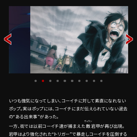
A
L
イントロダ
N
L
S
A
クション&
S
-
I
I
ストーリー
-
N
R
S
T
T
R
O
エ
O
R
ピ
D
Y
ソ
U
ー
C
T
ド
I
E
O
P
キ
N
I
&
ャ
S
O
ラ
D
ク
E
いつも強気になってしまい、コーイチに対して素直になれない
タ
S
ー
ポップ。実はポップには、コーイチにまだ伝えられていない過去
C
の“ある出来事”があった。
H
ヴィラン
原
A
一方、街では以前コーイチ達が捕まえた
敵
岩甲が再び出現。
作
R
岩甲はより強化された“トリガー”で暴走しコーイチを圧倒する
A
情