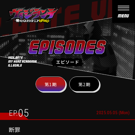
ヴ
ヴ
ィ
ィ
ジ
ジ
ラ
ラ
ン
ン
テ
テ
-
E
-
僕
P
僕
の
映
I
の
ヒ
S
像
エ
ヒ
ー
O
M
ピ
ー
ロ
D
O
ソ
ロ
ー
最
E
V
ー
ー
ア
S
新
I
ド
第1期
第2期
ア
カ
E
情
カ
デ
報
デ
ミ
N
ミ
ア
E
ア
I
05
放
W
EP.
I
L
2025.05.05 (Mon)
送
S
L
L
情
L
E
断罪
E
G
報
G
A
O